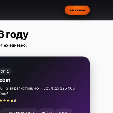
Топ казино
6 году
ог ежедневно.
ТОП 2
iobet
0 FS за регистрацию + 325% до 225 000
блей
★★★★
5
по версии игроков
выбор
новых