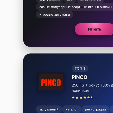
самые популярные азартные игры в онлайн 
игровые автоматы
Играть
ТОП 3
PINCO
250 FS + бонус 180% 
новичкам
★★★★★
5
актуальный
каталог
регистрации