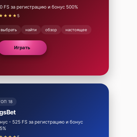
0 FS за регистрацию и бонус 500%
★★★★
5
выбрать
найти
обзор
настоящее
Играть
ТОП 18
igsBet
нус - 525 FS за регистрацию и бонус
55%
★★★★
5