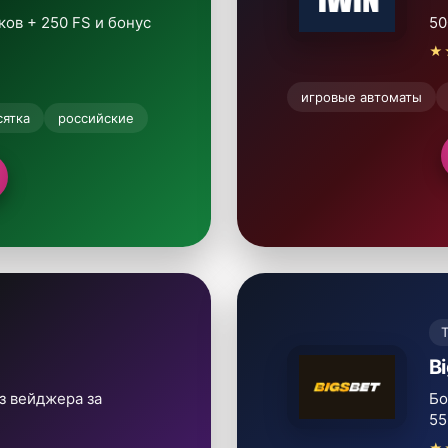
ков + 250 FS и бонус
50
★
игровые автоматы
сятка
российские
B
ез вейджера за
Бо
5
★