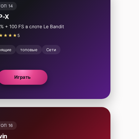
ТОП 14
P-X
% + 100 FS в слоте Le Bandit
★★★★
5
оящие
топовые
Сети
Играть
ТОП 16
win